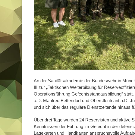
An der Sanitätsakademie der Bundeswehr in Münch
III zur „Taktischen Weiterbildung für Reserveoffizi
Operationsführung Gefechtsstandausbildung“ statt. D
a.D. Manfred Bettendorf und Oberstleutnant a.D. Jür
und sich über das reguläre Dienstzeitende hinaus 
Über drei Tage wurden 24 Reservisten und aktive
Kenntnissen der Führung im Gefecht in der defensi
Lagekarten und Handkarten anspruchsvolle Aufgaben