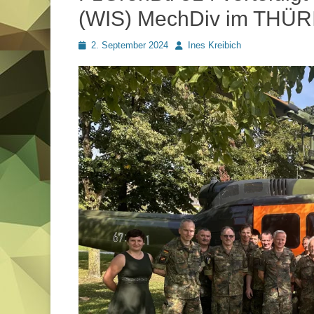
(WIS) MechDiv im TH
Posted
Autor
2. September 2024
Ines Kreibich
on