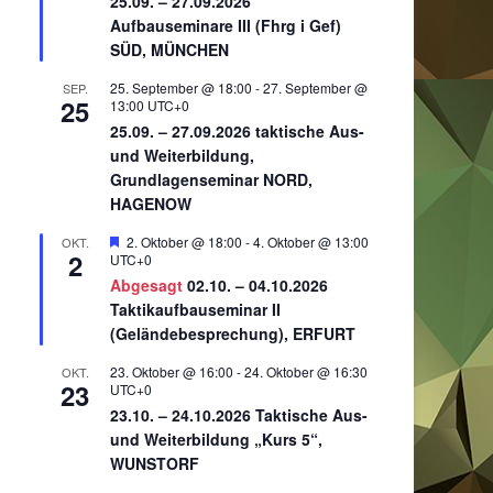
25.09. – 27.09.2026
Aufbauseminare III (Fhrg i Gef)
SÜD, MÜNCHEN
25. September @ 18:00
-
27. September @
SEP.
25
13:00
UTC+0
25.09. – 27.09.2026 taktische Aus-
und Weiterbildung,
Grundlagenseminar NORD,
HAGENOW
Hervorgehoben
2. Oktober @ 18:00
-
4. Oktober @ 13:00
OKT.
2
UTC+0
Abgesagt
02.10. – 04.10.2026
Taktikaufbauseminar II
(Geländebesprechung), ERFURT
23. Oktober @ 16:00
-
24. Oktober @ 16:30
OKT.
23
UTC+0
23.10. – 24.10.2026 Taktische Aus-
und Weiterbildung „Kurs 5“,
WUNSTORF