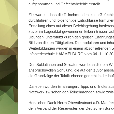
aufgenommen und Gefechtsbefehle erstellt.
Ziel war es, dass die Teilnehmenden einen Gefecht
durchführen und folgerichtige Entschlüsse formulie
Erstellung eines auf dieser Befehlsgebung basieren
zuvor im Lagediktat gewonnenen Erkenntnissen auf.
Übungen, unterstützt durch den großen Erfahrungssc
Bild von diesen Tätigkeiten. Die modularen und inha
Weiterbildungen werden in einem abschließenden 
Infanterieschule HAMMELBURG vom 04.-11.10.2024
Den Soldatinnen und Soldaten wurde an diesem Wo
anspruchsvollen Schulung, die auf den zuvor absolv
die Grundzüge der Taktik ebenen gerecht in der lau
Daneben wurden Erfahrungen, Tipps und Tricks ausge
Netzwerk zwischen den Teilnehmenden sowie zwisc
Herzlichen Dank Herrn Oberstleutnant a.D. Manfre
dem Verband der Reservisten der Deutschen Bunde