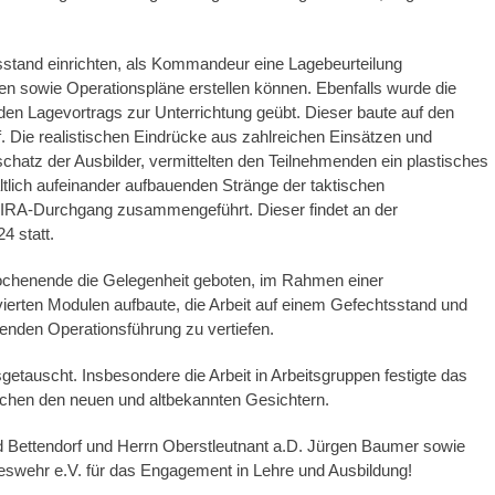
sstand einrichten, als Kommandeur eine Lagebeurteilung
ren sowie Operationspläne erstellen können. Ebenfalls wurde die
den Lagevortrags zur Unterrichtung geübt. Dieser baute auf den
 Die realistischen Eindrücke aus zahlreichen Einsätzen und
hatz der Ausbilder, vermittelten den Teilnehmenden ein plastisches
ltlich aufeinander aufbauenden Stränge der taktischen
SIRA-Durchgang zusammengeführt. Dieser findet an der
 statt.
chenende die Gelegenheit geboten, im Rahmen einer
ierten Modulen aufbaute, die Arbeit auf einem Gefechtsstand und
fenden Operationsführung zu vertiefen.
tauscht. Insbesondere die Arbeit in Arbeitsgruppen festigte das
hen den neuen und altbekannten Gesichtern.
d Bettendorf und Herrn Oberstleutnant a.D. Jürgen Baumer sowie
swehr e.V. für das Engagement in Lehre und Ausbildung!