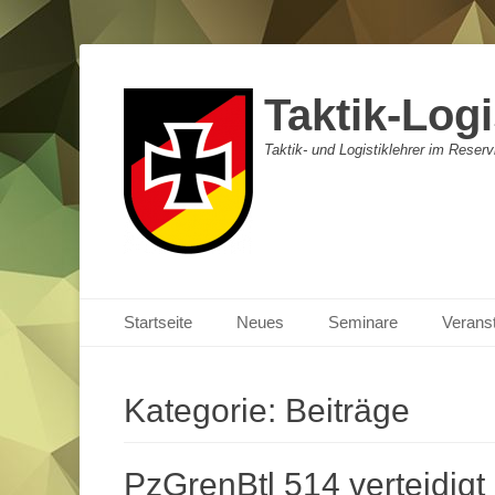
Taktik-Logi
Taktik- und Logistiklehrer im Reser
Primäres Menü
Zum
Startseite
Neues
Seminare
Verans
Inhalt
springen
Kategorie:
Beiträge
PzGrenBtl 514 verteidigt 