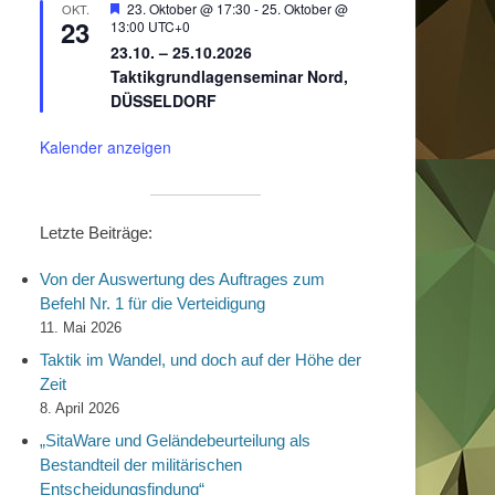
Hervorgehoben
23. Oktober @ 17:30
-
25. Oktober @
OKT.
23
13:00
UTC+0
23.10. – 25.10.2026
Taktikgrundlagenseminar Nord,
DÜSSELDORF
Kalender anzeigen
Letzte Beiträge:
Von der Auswertung des Auftrages zum
Befehl Nr. 1 für die Verteidigung
11. Mai 2026
Taktik im Wandel, und doch auf der Höhe der
Zeit
8. April 2026
„SitaWare und Geländebeurteilung als
Bestandteil der militärischen
Entscheidungsfindung“