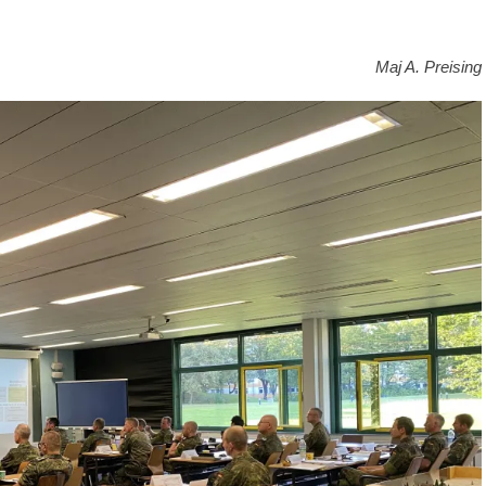
Spaß!
Maj A. Preising