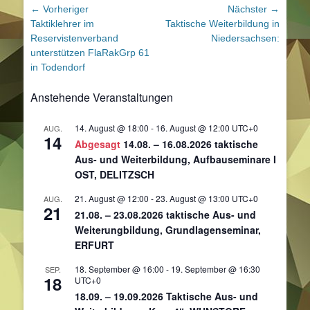
Beitragsnavigation
← Vorheriger
Nächster →
Vorheriger
Nächster
Taktiklehrer im
Taktische Weiterbildung in
Beitrag:
Beitrag:
Reservistenverband
Niedersachsen:
unterstützen FlaRakGrp 61
in Todendorf
Anstehende Veranstaltungen
14. August @ 18:00
-
16. August @ 12:00
UTC+0
AUG.
14
Abgesagt
14.08. – 16.08.2026 taktische
Aus- und Weiterbildung, Aufbauseminare I
OST, DELITZSCH
21. August @ 12:00
-
23. August @ 13:00
UTC+0
AUG.
21
21.08. – 23.08.2026 taktische Aus- und
Weiterungbildung, Grundlagenseminar,
ERFURT
18. September @ 16:00
-
19. September @ 16:30
SEP.
18
UTC+0
18.09. – 19.09.2026 Taktische Aus- und