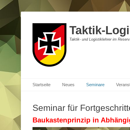
Taktik-Logi
Taktik- und Logistiklehrer im Reser
Primäres Menü
Zum
Startseite
Neues
Seminare
Verans
Inhalt
springen
Seminar für Fortgeschritt
Baukastenprinzip in Abhängig