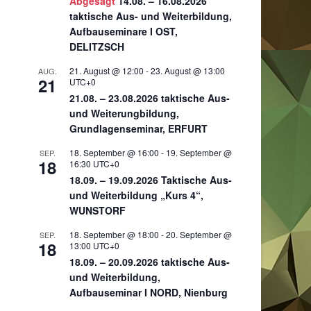
Abgesagt
14.08. – 16.08.2026
taktische Aus- und Weiterbildung,
Aufbauseminare I OST,
DELITZSCH
21. August @ 12:00
-
23. August @ 13:00
AUG.
21
UTC+0
21.08. – 23.08.2026 taktische Aus-
und Weiterungbildung,
Grundlagenseminar, ERFURT
18. September @ 16:00
-
19. September @
SEP.
18
16:30
UTC+0
18.09. – 19.09.2026 Taktische Aus-
und Weiterbildung „Kurs 4“,
WUNSTORF
18. September @ 18:00
-
20. September @
SEP.
18
13:00
UTC+0
18.09. – 20.09.2026 taktische Aus-
und Weiterbildung,
Aufbauseminar I NORD, Nienburg