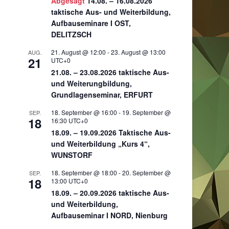
Abgesagt
14.08. – 16.08.2026
taktische Aus- und Weiterbildung,
Aufbauseminare I OST,
DELITZSCH
21. August @ 12:00
-
23. August @ 13:00
AUG.
21
UTC+0
21.08. – 23.08.2026 taktische Aus-
und Weiterungbildung,
Grundlagenseminar, ERFURT
18. September @ 16:00
-
19. September @
SEP.
18
16:30
UTC+0
18.09. – 19.09.2026 Taktische Aus-
und Weiterbildung „Kurs 4“,
WUNSTORF
18. September @ 18:00
-
20. September @
SEP.
18
13:00
UTC+0
18.09. – 20.09.2026 taktische Aus-
und Weiterbildung,
Aufbauseminar I NORD, Nienburg