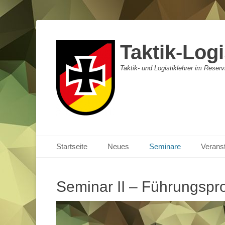
Taktik-Logi
Taktik- und Logistiklehrer im Reser
Primäres Menü
Zum
Startseite
Neues
Seminare
Verans
Inhalt
springen
Seminar II – Führungsp