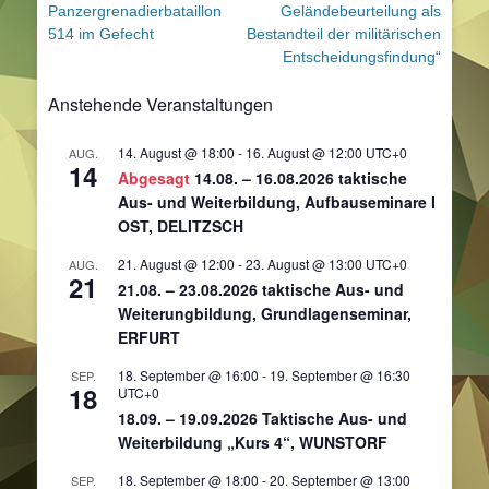
Beitrag:
Beitrag:
Panzergrenadierbataillon
Geländebeurteilung als
514 im Gefecht
Bestandteil der militärischen
Entscheidungsfindung“
Anstehende Veranstaltungen
14. August @ 18:00
-
16. August @ 12:00
UTC+0
AUG.
14
Abgesagt
14.08. – 16.08.2026 taktische
Aus- und Weiterbildung, Aufbauseminare I
OST, DELITZSCH
21. August @ 12:00
-
23. August @ 13:00
UTC+0
AUG.
21
21.08. – 23.08.2026 taktische Aus- und
Weiterungbildung, Grundlagenseminar,
ERFURT
18. September @ 16:00
-
19. September @ 16:30
SEP.
18
UTC+0
18.09. – 19.09.2026 Taktische Aus- und
Weiterbildung „Kurs 4“, WUNSTORF
18. September @ 18:00
-
20. September @ 13:00
SEP.