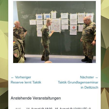
Beitragsnavigation
← Vorheriger
Nächster →
Vorheriger
Nächster
Reserve lernt Taktik
Taktik Grundlagenseminar
Beitrag:
Beitrag:
in Delitzsch
Anstehende Veranstaltungen
14. August @ 18:00
-
16. August @ 12:00
UTC+0
AUG.