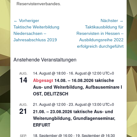
Reservistenverbandes.
Beitragsnavigation
← Vorheriger
Nächster →
Vorheriger
Nächster
Taktische Weiterbildung
Taktikausbildung für
Beitrag:
Beitrag:
Niedersachsen –
Reservisten in Hessen –
Jahresabschluss 2019
Ausbildungsreihe 2022
erfolgreich durchgeführt
Anstehende Veranstaltungen
14. August @ 18:00
-
16. August @ 12:00
UTC+0
AUG.
14
Abgesagt
14.08. – 16.08.2026 taktische
Aus- und Weiterbildung, Aufbauseminare I
OST, DELITZSCH
21. August @ 12:00
-
23. August @ 13:00
UTC+0
AUG.
21
21.08. – 23.08.2026 taktische Aus- und
Weiterungbildung, Grundlagenseminar,
ERFURT
18. September @ 16:00
-
19. September @ 16:30
SEP.