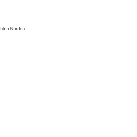
e
echten Norden