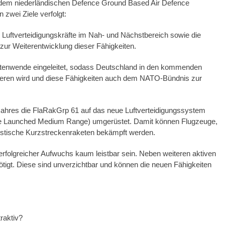
ell dem niederländischen Defence Ground Based Air Defence
wei Ziele verfolgt:
Luftverteidigungskräfte im Nah- und Nächstbereich sowie die
ur Weiterentwicklung dieser Fähigkeiten.
eitenwende eingeleitet, sodass Deutschland in den kommenden
stieren wird und diese Fähigkeiten auch dem NATO-Bündnis zur
hres die FlaRakGrp 61 auf das neue Luftverteidigungssystem
ce Launched Medium Range) umgerüstet. Damit können Flugzeuge,
istische Kurzstreckenraketen bekämpft werden.
 erfolgreicher Aufwuchs kaum leistbar sein. Neben weiteren aktiven
tigt. Diese sind unverzichtbar und können die neuen Fähigkeiten
raktiv?