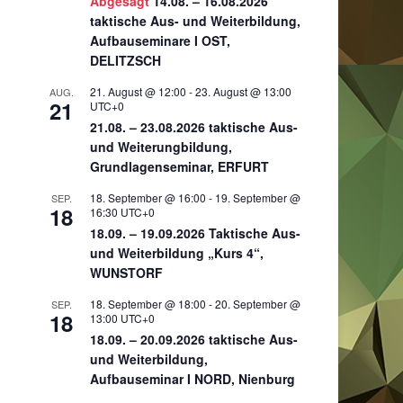
Abgesagt
14.08. – 16.08.2026
taktische Aus- und Weiterbildung,
Aufbauseminare I OST,
DELITZSCH
21. August @ 12:00
-
23. August @ 13:00
AUG.
21
UTC+0
21.08. – 23.08.2026 taktische Aus-
und Weiterungbildung,
Grundlagenseminar, ERFURT
18. September @ 16:00
-
19. September @
SEP.
18
16:30
UTC+0
18.09. – 19.09.2026 Taktische Aus-
und Weiterbildung „Kurs 4“,
WUNSTORF
18. September @ 18:00
-
20. September @
SEP.
18
13:00
UTC+0
18.09. – 20.09.2026 taktische Aus-
und Weiterbildung,
Aufbauseminar I NORD, Nienburg