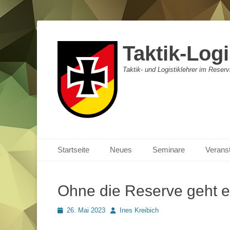
Taktik-Logi
Taktik- und Logistiklehrer im Reser
Primäres Menü
Zum
Startseite
Neues
Seminare
Verans
Inhalt
springen
Ohne die Reserve geht e
Posted
Autor
26. Mai 2023
Ines Kreibich
on