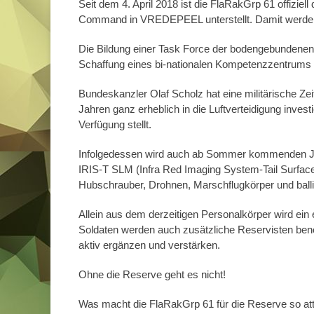
Seit dem 4. April 2018 ist die FlaRakGrp 61 offizi
Command in VREDEPEEL unterstellt. Damit werden z
Die Bildung einer Task Force der bodengebundenen 
Schaffung eines bi-nationalen Kompetenzzentrums z
Bundeskanzler Olaf Scholz hat eine militärische Z
Jahren ganz erheblich in die Luftverteidigung inve
Verfügung stellt.
Infolgedessen wird auch ab Sommer kommenden Ja
IRIS-T SLM (Infra Red Imaging System-Tail Surfa
Hubschrauber, Drohnen, Marschflugkörper und ball
Allein aus dem derzeitigen Personalkörper wird ein
Soldaten werden auch zusätzliche Reservisten benö
aktiv ergänzen und verstärken.
Ohne die Reserve geht es nicht!
Was macht die FlaRakGrp 61 für die Reserve so att