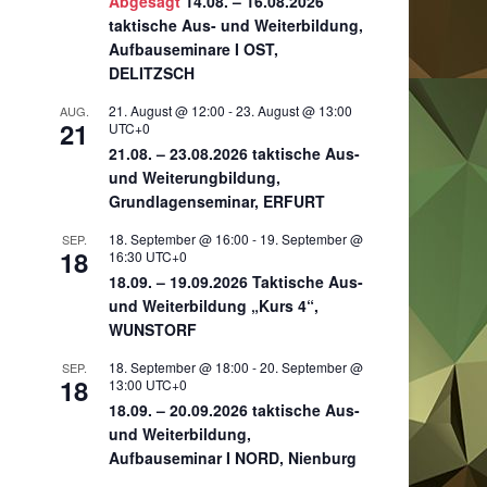
Abgesagt
14.08. – 16.08.2026
taktische Aus- und Weiterbildung,
Aufbauseminare I OST,
DELITZSCH
21. August @ 12:00
-
23. August @ 13:00
AUG.
21
UTC+0
21.08. – 23.08.2026 taktische Aus-
und Weiterungbildung,
Grundlagenseminar, ERFURT
18. September @ 16:00
-
19. September @
SEP.
18
16:30
UTC+0
18.09. – 19.09.2026 Taktische Aus-
und Weiterbildung „Kurs 4“,
WUNSTORF
18. September @ 18:00
-
20. September @
SEP.
18
13:00
UTC+0
18.09. – 20.09.2026 taktische Aus-
und Weiterbildung,
Aufbauseminar I NORD, Nienburg