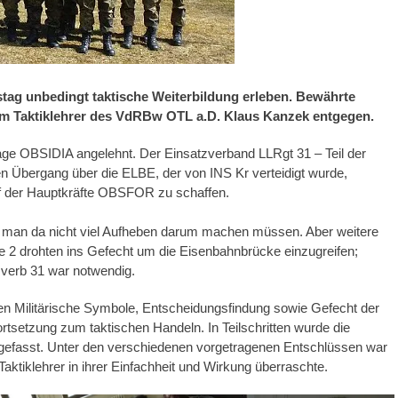
tag unbedingt taktische Weiterbildung erleben. Bewährte
dem Taktiklehrer des VdRBw OTL a.D. Klaus Kanzek entgegen.
ge OBSIDIA angelehnt. Der Einsatzverband LLRgt 31 – Teil der
 Übergang über die ELBE, der von INS Kr verteidigt wurde,
f der Hauptkräfte OBSFOR zu schaffen.
 man da nicht viel Aufheben darum machen müssen. Aber weitere
 2 drohten ins Gefecht um die Eisenbahnbrücke einzugreifen;
sverb 31 war notwendig.
n Militärische Symbole, Entscheidungsfindung sowie Gefecht der
efortsetzung zum taktischen Handeln. In Teilschritten wurde die
s gefasst. Unter den verschiedenen vorgetragenen Entschlüssen war
aktiklehrer in ihrer Einfachheit und Wirkung überraschte.