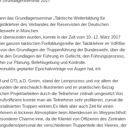
r Grundlagenseminar 2017
ann das Grundlagenseminar „Taktische Weiterbildung für
ogistiklehrer des Verbandes der Reservisten der Deutschen
ndeswehr in München.
ise überwunden wurden, konnte in der Zeit vom 10.-12. März 2017
ner ganzen taktischen Fortbildungsreihe der Taktiklehrer im VdRBw
ei von den Grundlagen der Truppenführung der Bundeswehr, über die
ie den Grundlagen der Führung im Gefecht, den Führungsprozess,
 hin zur Planung, Befehlsgebung und Kontrolle.
inutiös geplanter Epochalvorträge vor Augen hat, irrt:
 und OTL a.D. Greim, stand der Lernprozess und vor allem der
urden die anschaulich illustrierten und im praktischen Bezug
ichen Projektarbeiten durch die Teilnehmer zeitnah umgesetzt.Von
soffiziere konnte man als Teilnehmer sehr profitieren, zumal die
ialisierten Truppen wirkten.Es blieb aber auch Zeit für einen
ehmern in lockerer Atmosphäre beim Abendessen im Weyprechthof;
esonderer Charme inne, da die Klientel von Offizieren des Zentralen
ungsdienstpersonal der verschiedenen Truppenteile des Heeres, der