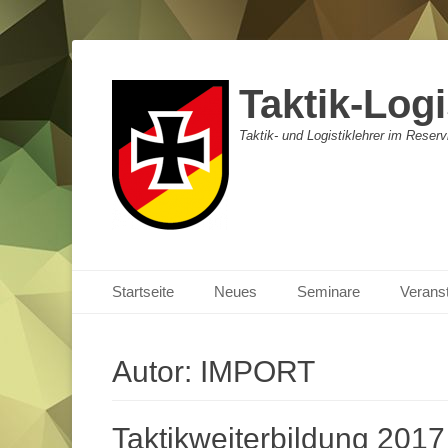
Taktik-Logi
Taktik- und Logistiklehrer im Reser
Primäres Menü
Zum
Startseite
Neues
Seminare
Verans
Inhalt
springen
Autor:
IMPORT
Taktikweiterbildung 2017