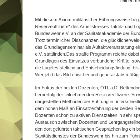
Teilnehme
Mit diesem Axiom militärischer Führungsweise beg
Reserveoffiziere“ des Arbeitskreises Taktik- und L
Bundeswehr e.V. an der Sanitätsakademie der Bu
Trotz terminlicher Dissonanzen, die glücklicherwe
das Grundlagenseminar als Auftaktveranstaltung ei
e.V. stattfinden.Das straffe Programm reichte dab
Grundlagen des Einsatzes verbundener Kräfte, sow
die Lagefeststellung und Entscheidungsfindung, bis
Wer jetzt das Bild epischer und generalstabsmäßig m
Im Fokus der beiden Dozenten, OTL a.D. Bettendorf
Lernerfolg der teilnehmenden Reserveoffiziere. So w
dargestellten Methoden der Führung in unterschiedl
dem hohen Maß an Einsatzerfahrung der beiden Beruf
Dozenten schon zu aktiven Dienstzeiten in sehr spez
Austausch zwischen Dozenten und Lehrgangsteiln
den dort geführten taktischen Gesprächen lag ein b
Sanitätsdienstes der Bundeswehr bis hin zum Führ