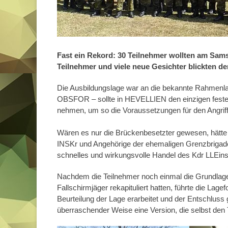
Fast ein Rekord: 30 Teilnehmer wollten am Sams
Teilnehmer und viele neue Gesichter blickten 
Die Ausbildungslage war an die bekannte Rahmenla
OBSFOR – sollte in HEVELLIEN den einzigen festen
nehmen, um so die Voraussetzungen für den Angrif
Wären es nur die Brückenbesetzter gewesen, hätte
INSKr und Angehörige der ehemaligen Grenzbrigade
schnelles und wirkungsvolle Handel des Kdr LLEin
Nachdem die Teilnehmer noch einmal die Grundlage
Fallschirmjäger rekapituliert hatten, führte die Lag
Beurteilung der Lage erarbeitet und der Entschlus
überraschender Weise eine Version, die selbst den T