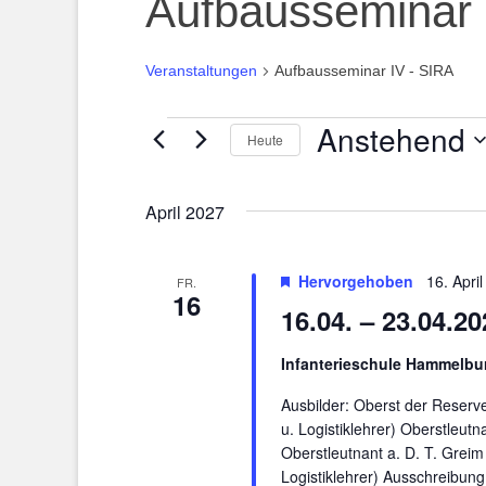
Aufbausseminar 
Veranstaltungen
Aufbausseminar IV - SIRA
Anstehend
Veranstaltungen
Heute
Datum
wählen.
April 2027
Hervorgehoben
16. Apri
FR.
16
16.04. – 23.04
Infanterieschule Hammelb
Ausbilder: Oberst der Reserv
u. Logistiklehrer) Oberstleutna
Oberstleutnant a. D. T. Greim (
Logistiklehrer) Ausschreibun