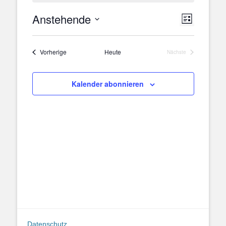
Anstehende
Veranstal
Ansichten
Liste
Ansichten
Navigation
Datum
Navigatio
wählen.
Veranstaltungen
Vorherige
Heute
Nächste
Veranstaltungen
Kalender abonnieren
Datenschutz